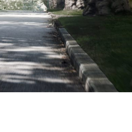
oss
Öppettider
Avesta
Mån - Fre
09.00 - 18.00
Lördagar
10.00 - 14.00
g