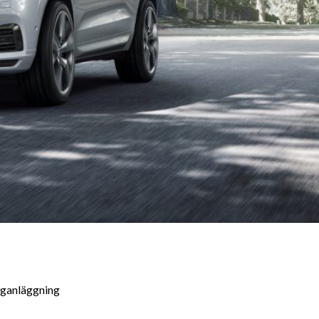
Kontakta oss
Hitta till 
Järngatan 2, 774 30 
0226-53090
Vägbeskrivnin
info@belinsbil.se
rganläggning