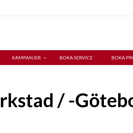
KAMPANJER
BOKA SERVICE
BOKA P
OM BELINS BIL
rkstad / -Göteb