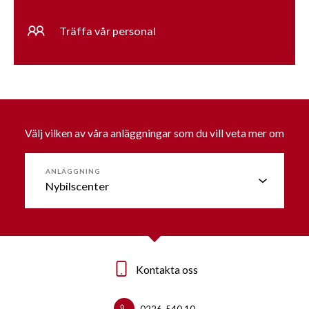
Träffa vår personal
Välj vilken av våra anläggningar som du vill veta mer om
ANLÄGGNING
Kontakta oss
Kontakta oss
0226-540 10
0226-53090