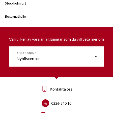
Stockholm ort
Begagnathallen
Välj vilken av våra anläggningar som du vill veta mer om
ANLÄGGNING
Kontakta oss
Kontakta oss
0226-540 10
0226-53090