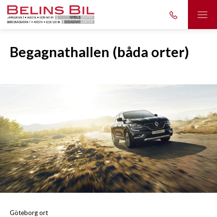
Begagnathallen (båda orter)
Göteborg ort