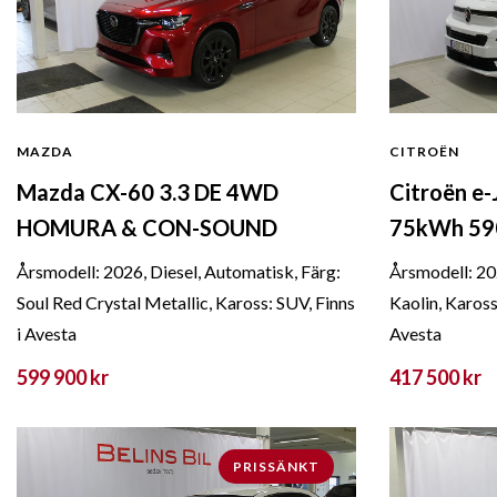
MAZDA
CITROËN
Mazda CX-60 3.3 DE 4WD
Citroën e-
HOMURA & CON-SOUND
75kWh 59
Årsmodell: 2026, Diesel, Automatisk, Färg:
Årsmodell: 202
Soul Red Crystal Metallic, Kaross: SUV, Finns
Kaolin, Kaross
i Avesta
Avesta
599 900 kr
417 500 kr
PRISSÄNKT