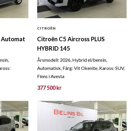
CITROËN
k Automat
Citroën C5 Aircross PLUS
HYBRID 145
nsin,
Årsmodell: 2026, Hybrid el/bensin,
aross:
Automatisk, Färg: Vit Okenite, Kaross: SUV,
Finns i Avesta
377 500 kr