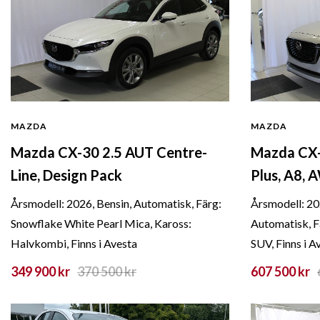
MAZDA
MAZDA
Mazda CX-30 2.5 AUT Centre-
Mazda CX-
Line, Design Pack
Plus, A8,
Årsmodell: 2026, Bensin, Automatisk, Färg:
Årsmodell: 20
Snowflake White Pearl Mica, Kaross:
Automatisk, F
Halvkombi, Finns i Avesta
SUV, Finns i A
349 900 kr
370 500
kr
607 500 kr