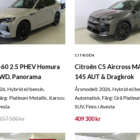
CITROËN
60 2.5 PHEV Homura
Citroën C5 Aircross 
 AWD, Panorama
145 AUT & Dragkrok
26, Hybrid el/bensin,
Årsmodell: 2026, Hybrid el/be
ärg: Platinum Metallic, Kaross:
Automatisk, Färg: Grå Platinu
vesta
SUV, Finns i Avesta
657 500
kr
409 300 kr