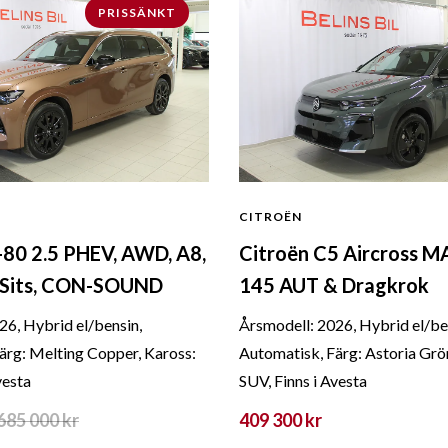
PRISSÄNKT
CITROËN
80 2.5 PHEV, AWD, A8,
Citroën C5 Aircross 
-Sits, CON-SOUND
145 AUT & Dragkrok
26, Hybrid el/bensin,
Årsmodell: 2026, Hybrid el/be
ärg: Melting Copper, Kaross:
Automatisk, Färg: Astoria Grö
vesta
SUV, Finns i Avesta
685 000
kr
409 300 kr