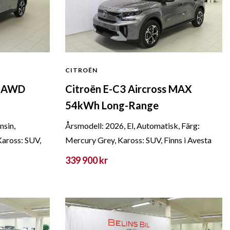
CITROËN
k AWD
Citroën E-C3 Aircross MAX
54kWh Long-Range
nsin,
Årsmodell: 2026, El, Automatisk, Färg:
Kaross: SUV,
Mercury Grey, Kaross: SUV, Finns i Avesta
339 900 kr