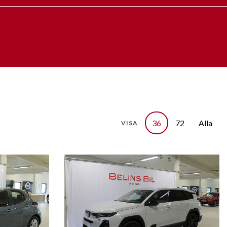
36
72
Alla
VISA