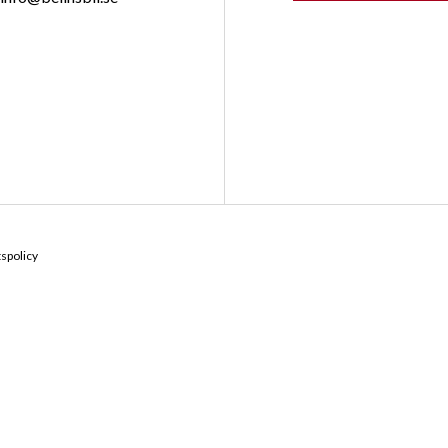
Kontakta oss
Hitta till 
spolicy
Järngatan 2, 774 30 
0226-53090
Vägbeskrivnin
info@belinsbil.se