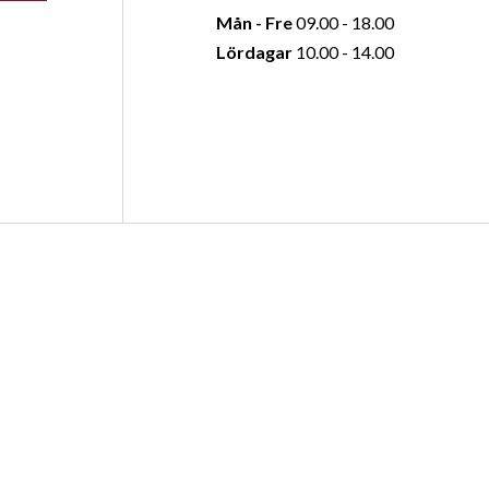
Mån - Fre
09.00 - 18.00
Lördagar
10.00 - 14.00
oss
Öppettider
Avesta
Mån - Fre
09.00 - 18.00
Lördagar
10.00 - 14.00
g