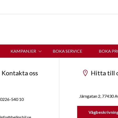
info@belinsbil.se
KAMPANJER
BOKA SERVICE
BOKA P
OM BELINS BIL
Kontakta oss
Hitta till 
Järngatan 2, 77430 A
0226-540 10
Vägbeskrivnin
info@belinsbil.se