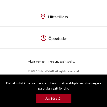
Hitta till oss
Hitta till oss
Öppettider
Öppettider
Visa sitemap
Personuppgiftspolicy
© 2026 Belins Bil AB. All rights reserved.
På Belins Bil AB använder vi cookies för att webbplatsen ska fungera
på ett bra sätt för dig.
Jag förstår