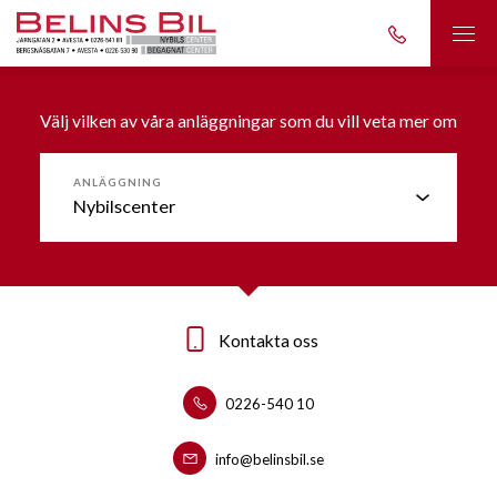
Välj vilken av våra anläggningar som du vill veta mer om
ANLÄGGNING
Kontakta oss
Kontakta oss
0226-540 10
0226-53090
info@belinsbil.se
info@belinsbil.se