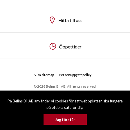
Hitta till oss
Hitta till oss
Öppettider
Öppettider
Visa sitemap
Personuppgiftspolicy
© 2026 Belins Bil AB. All rights reserved.
På Belins Bil AB använder vi cookies för att webbplatsen ska fungera
på ett bra sätt för dig.
Jag förstår