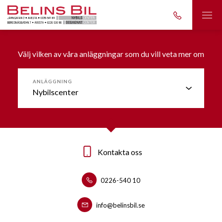
Välj vilken av våra anläggningar som du vill veta mer om
ANLÄGGNING
Kontakta oss
Kontakta oss
0226-540 10
0226-53090
info@belinsbil.se
info@belinsbil.se