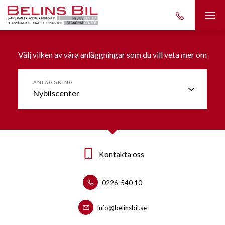
Välj vilken av våra anläggningar som du vill veta mer om
ANLÄGGNING
Kontakta oss
Kontakta oss
0226-540 10
0226-53090
info@belinsbil.se
info@belinsbil.se