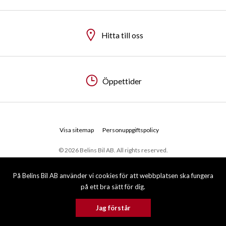
Hitta till oss
Hitta till oss
Öppettider
Öppettider
Visa sitemap
Personuppgiftspolicy
© 2026 Belins Bil AB. All rights reserved.
På Belins Bil AB använder vi cookies för att webbplatsen ska fungera
på ett bra sätt för dig.
Jag förstår