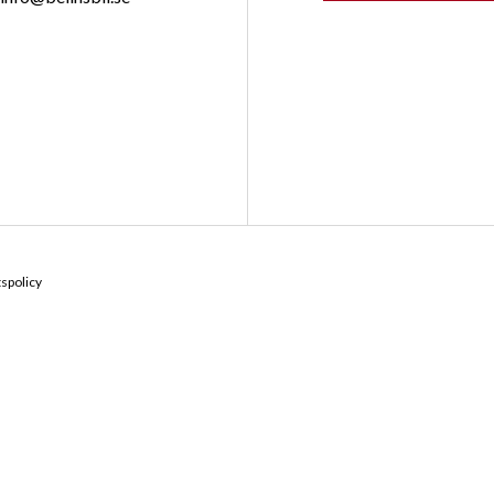
Kontakta oss
Hitta till 
spolicy
Järngatan 2, 774 30 
0226-53090
Vägbeskrivnin
info@belinsbil.se