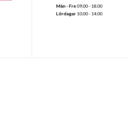
Mån - Fre
09.00 - 18.00
Lördagar
10.00 - 14.00
oss
Öppettider
Avesta
Mån - Fre
09.00 - 18.00
Lördagar
10.00 - 14.00
g