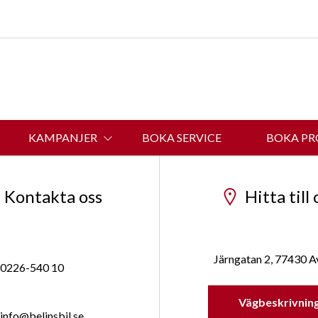
info@belinsbil.se
KAMPANJER
BOKA SERVICE
BOKA P
OM BELINS BIL
Kontakta oss
Hitta till 
Järngatan 2, 77430 A
0226-540 10
Vägbeskrivnin
info@belinsbil.se