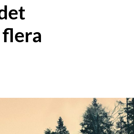
 det
 flera