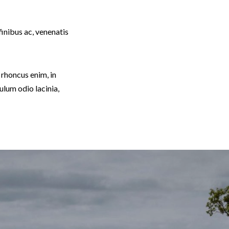
finibus ac, venenatis
r rhoncus enim, in
bulum odio lacinia,