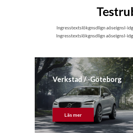
Testru
Ingresstextslökgnsdlign aöseignsl-i
Ingresstextslökgnsdlign aöseignsl-id
Verkstad / -Göteborg
Läs mer