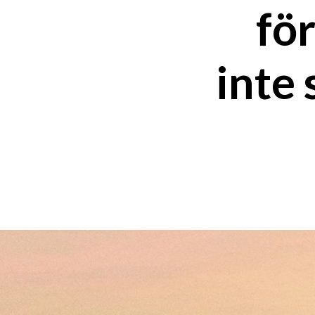
för
inte 