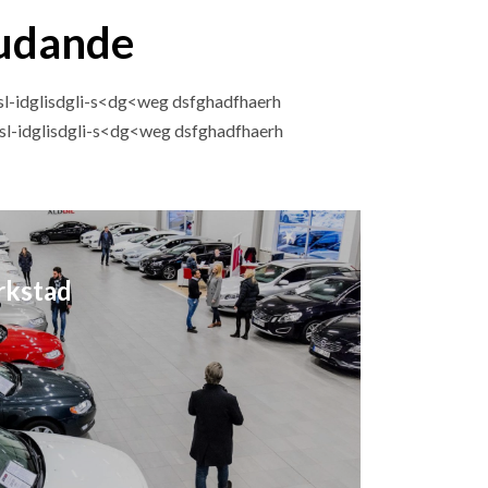
judande
sl-idglisdgli-s<dg<weg dsfghadfhaerh
nsl-idglisdgli-s<dg<weg dsfghadfhaerh
rkstad