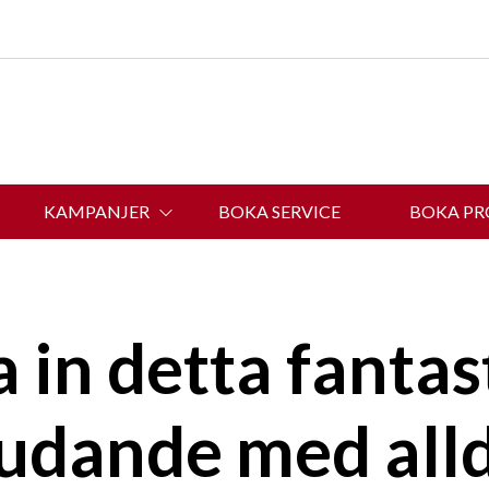
KAMPANJER
BOKA SERVICE
BOKA P
OM BELINS BIL
a in detta fantas
udande med all