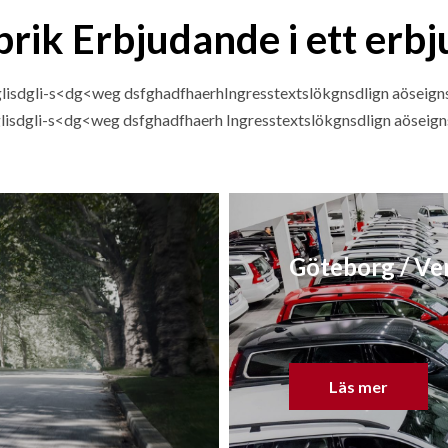
brik Erbjudande i ett erb
dglisdgli-s<dg<weg dsfghadfhaerhIngresstextslökgnsdlign aöseign
glisdgli-s<dg<weg dsfghadfhaerh Ingresstextslökgnsdlign aöseig
Göteborg / Ve
Läs mer