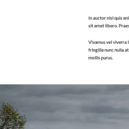
In auctor nisl quis e
sit amet libero. Pr
Vivamus vel viverra la
fringilla nunc nulla a
mollis purus.