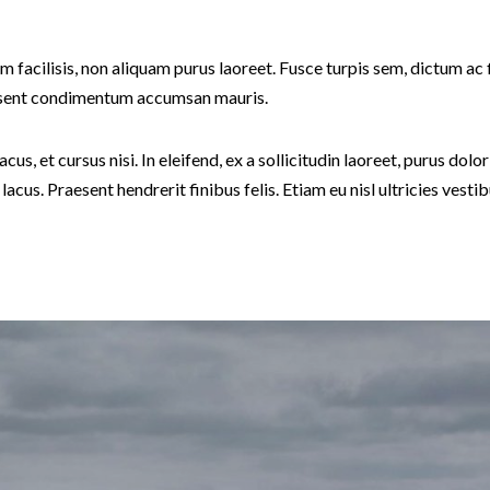
nim facilisis, non aliquam purus laoreet. Fusce turpis sem, dictum ac 
aesent condimentum accumsan mauris.
cus, et cursus nisi. In eleifend, ex a sollicitudin laoreet, purus dolo
t lacus. Praesent hendrerit finibus felis. Etiam eu nisl ultricies vesti